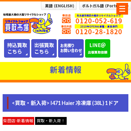
メ
ニ
ュ
ー
を
開
く
新着情報
<買取・新入荷> I471 Haier 冷凍庫 (38L) 1ドア
柴田店-新着情報
買取・新入荷！