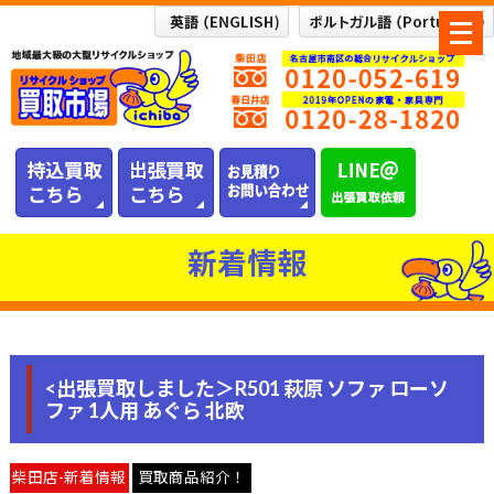
メ
ニ
ュ
ー
を
開
く
新着情報
<出張買取しました＞R501 萩原 ソファ ローソ
ファ 1人用 あぐら 北欧
柴田店-新着情報
買取商品紹介！