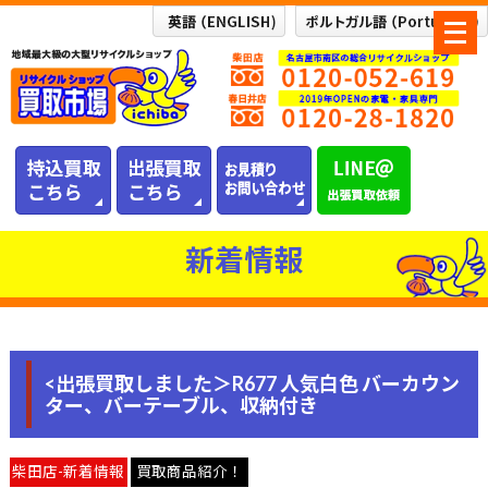
メ
ニ
ュ
ー
を
開
く
新着情報
<出張買取しました＞R677 人気白色 バーカウン
ター、バーテーブル、収納付き
柴田店-新着情報
買取商品紹介！