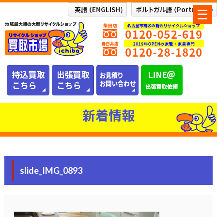
メ
ニ
ュ
ー
を
開
く
新着情報
slide_IMG_0893