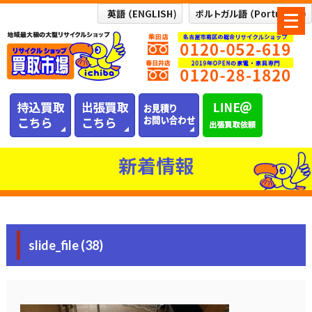
メ
ニ
ュ
ー
を
開
く
新着情報
slide_file (38)