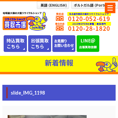
メ
ニ
ュ
ー
を
開
く
新着情報
slide_IMG_1198