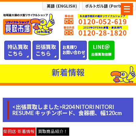
メ
ニ
ュ
ー
を
開
く
新着情報
<出張買取しました>R204 NITORI NITORI
RESUME キッチンボード、食器棚、幅120cm
柴田店-新着情報
買取商品紹介！