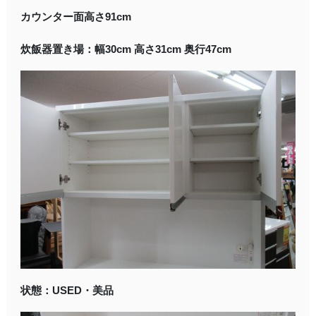
カウンター面高さ91cm
炊飯器置き場：幅30cm 高さ31cm 奥行47cm
状態：USED・美品