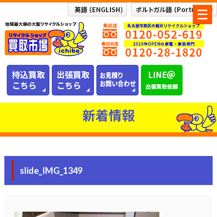
メ
ニ
ュ
ー
を
開
く
新着情報
slide_IMG_1349