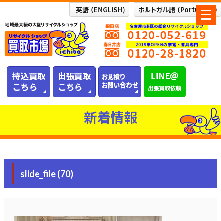
メ
ニ
ュ
ー
を
開
く
新着情報
slide_file (70)