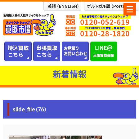
メ
ニ
ュ
ー
を
開
く
新着情報
slide_file (76)