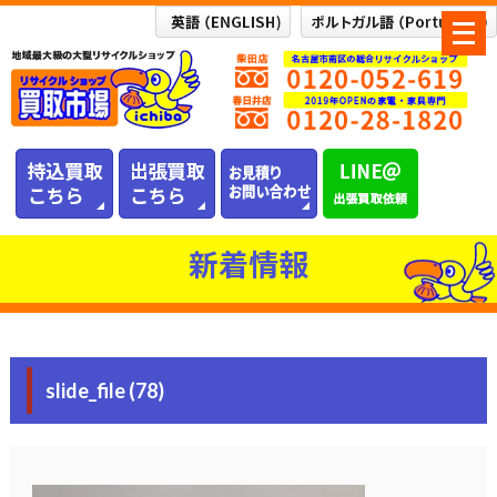
メ
ニ
ュ
ー
を
開
く
新着情報
slide_file (78)