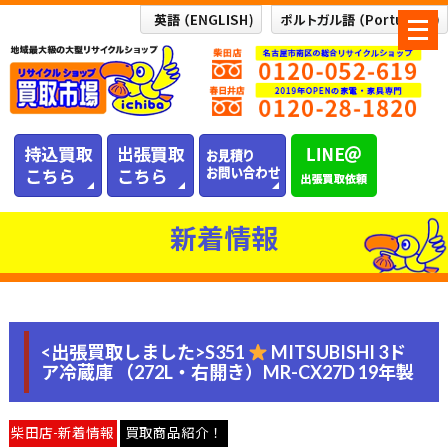
メ
ニ
ュ
ー
を
開
く
新着情報
<出張買取しました>S351
MITSUBISHI 3ド
ア冷蔵庫 （272L・右開き）MR-CX27D 19年製
柴田店-新着情報
買取商品紹介！