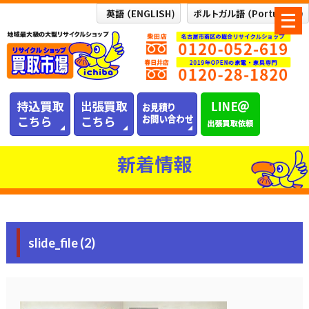
メ
ニ
ュ
ー
を
開
く
新着情報
slide_file (2)