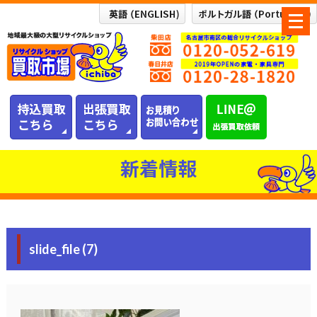
メ
ニ
ュ
ー
を
開
く
新着情報
slide_file (7)