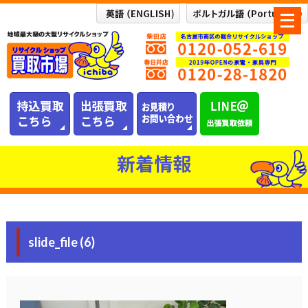
メ
ニ
ュ
ー
を
開
く
新着情報
slide_file (6)