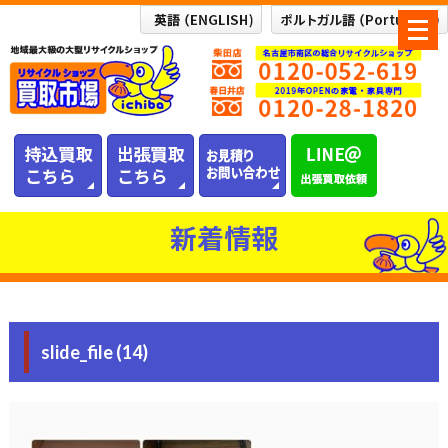
メ
ニ
ュ
ー
を
開
く
新着情報
slide_file (14)