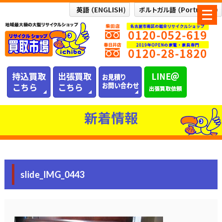
メ
ニ
ュ
ー
を
開
く
新着情報
slide_IMG_0443