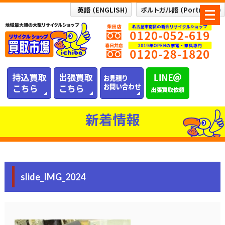
メ
ニ
ュ
ー
を
開
く
新着情報
slide_IMG_2024