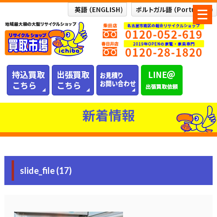
メ
ニ
ュ
ー
を
開
く
新着情報
slide_file (17)