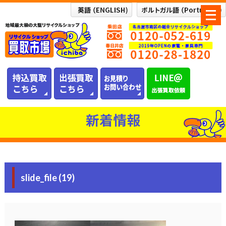
メ
ニ
ュ
ー
を
開
く
新着情報
slide_file (19)