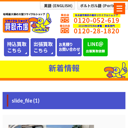
メ
ニ
ュ
ー
を
開
く
新着情報
slide_file (1)