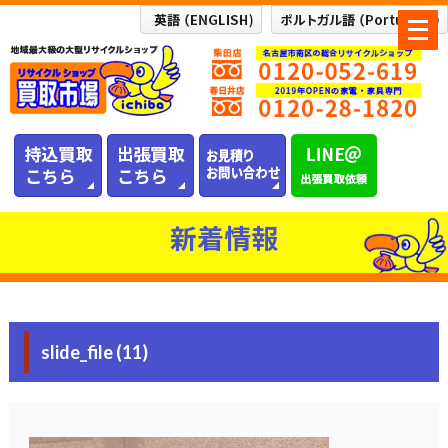
メ
ニ
ュ
ー
を
開
く
新着情報
slide_file (11)