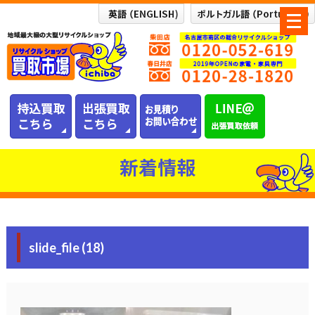
メ
ニ
ュ
ー
を
開
く
新着情報
slide_file (18)