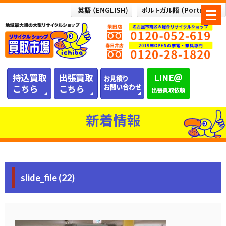
メ
ニ
ュ
ー
を
開
く
新着情報
slide_file (22)