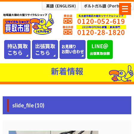
メ
ニ
ュ
ー
を
開
く
新着情報
slide_file (10)