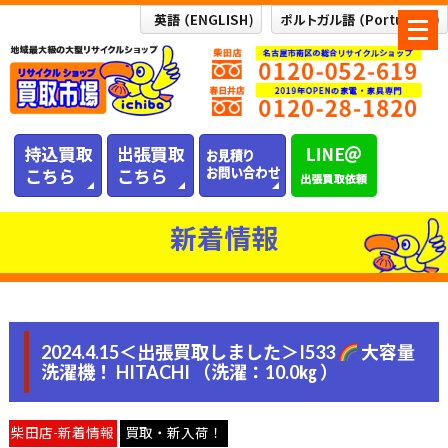
メ
ニ
ュ
ー
を
開
く
新着情報
2024.4.15＜出張買取しました＞I533
大容量
洗濯機！ HITACHI （洗濯：10.0㎏ ）
柴田店-新着情報
買取・新入荷！