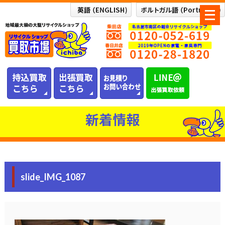
メ
ニ
ュ
ー
を
開
く
新着情報
slide_IMG_1087