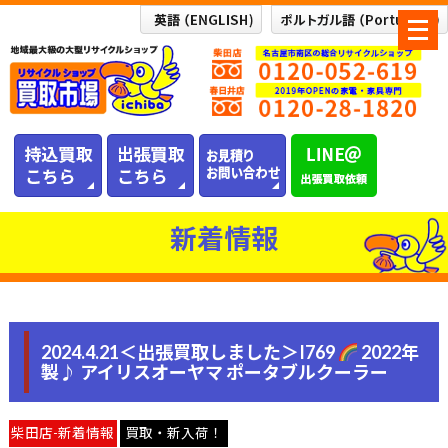
メ
ニ
ュ
ー
を
開
く
新着情報
2024.4.21＜出張買取しました＞I769
2022年
製♪ アイリスオーヤマ ポータブルクーラー
柴田店-新着情報
買取・新入荷！