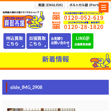
メ
ニ
ュ
ー
を
開
く
新着情報
slide_IMG_2908