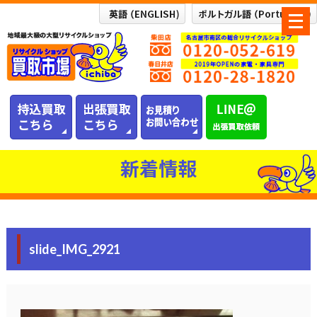
メ
ニ
ュ
ー
を
開
く
新着情報
slide_IMG_2921