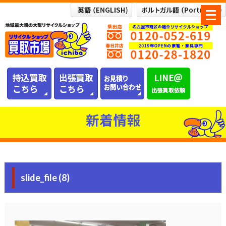
メ
ニ
ュ
ー
を
開
く
新着情報
slide_file (8)