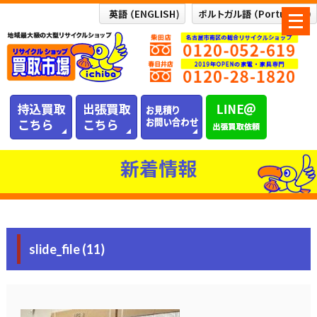
メ
ニ
ュ
ー
を
開
く
新着情報
slide_file (11)