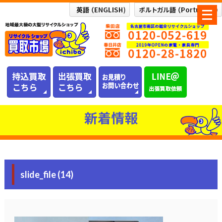
メ
ニ
ュ
ー
を
開
く
新着情報
slide_file (14)