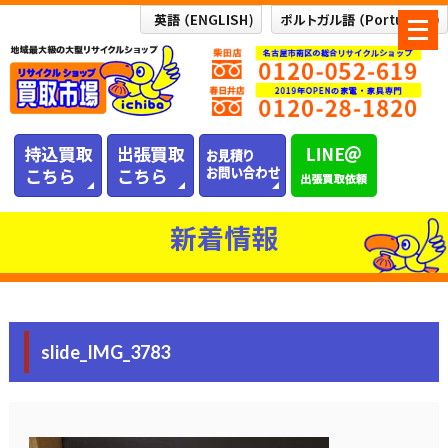
メ
ニ
ュ
ー
を
開
く
新着情報
slide_IMG_3783