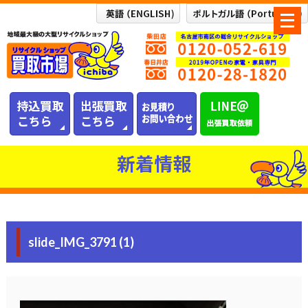
メ
ニ
ュ
ー
を
開
く
新着情報
slide_IMG_3791 (1)