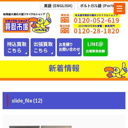
メ
ニ
ュ
ー
を
開
く
新着情報
slide_file (12)