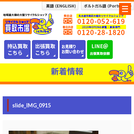
メ
ニ
ュ
ー
を
開
く
新着情報
slide_IMG_0915