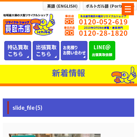
メ
ニ
ュ
ー
を
開
く
新着情報
slide_file (5)