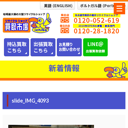
メ
ニ
ュ
ー
を
開
く
新着情報
slide_IMG_4093