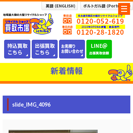
メ
ニ
ュ
ー
を
開
く
新着情報
slide_IMG_4096