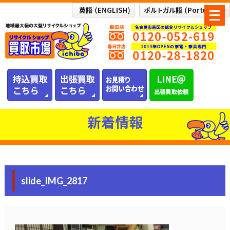
メ
ニ
ュ
ー
を
開
く
新着情報
slide_IMG_2817