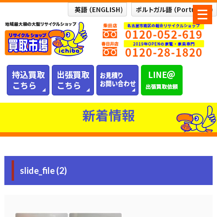
メ
ニ
ュ
ー
を
開
く
新着情報
slide_file (2)