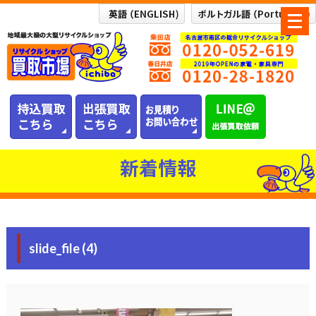
メ
ニ
ュ
ー
を
開
く
新着情報
slide_file (4)