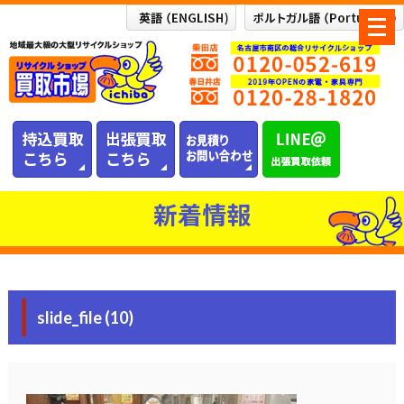
メ
ニ
ュ
ー
を
開
く
新着情報
slide_file (10)