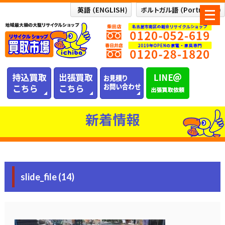
メ
ニ
ュ
ー
を
開
く
新着情報
slide_file (14)