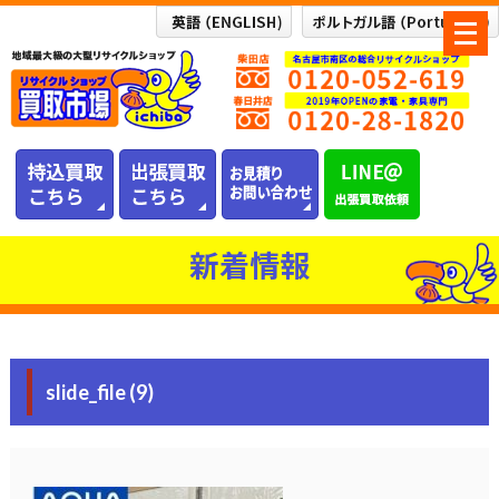
メ
ニ
ュ
ー
を
開
く
新着情報
slide_file (9)