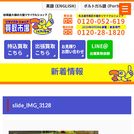
メ
ニ
ュ
ー
を
開
く
新着情報
slide_IMG_3128