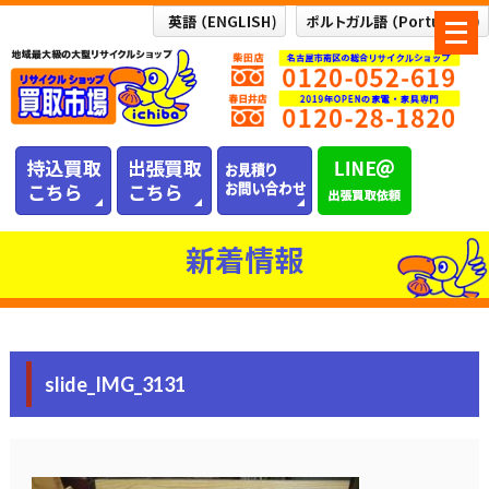
メ
ニ
ュ
ー
を
開
く
新着情報
slide_IMG_3131