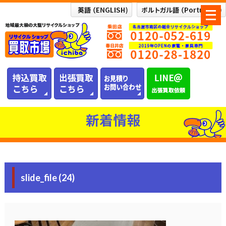
メ
ニ
ュ
ー
を
開
く
新着情報
slide_file (24)