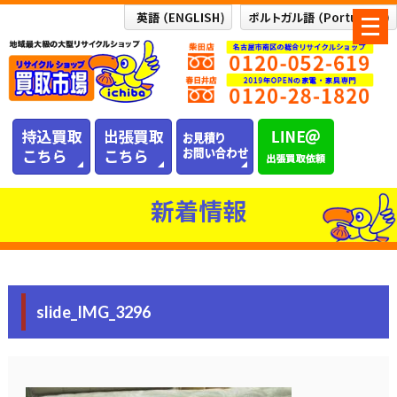
メ
ニ
ュ
ー
を
開
く
新着情報
slide_IMG_3296